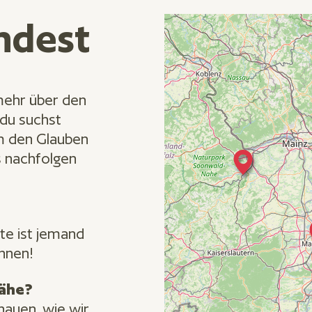
ndest
 mehr über den
 du suchst
m den Glauben
s nachfolgen
te ist jemand
ennen!
Nähe?
hauen, wie wir