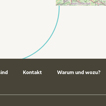
er menu
sind
Kontakt
Warum und wozu?