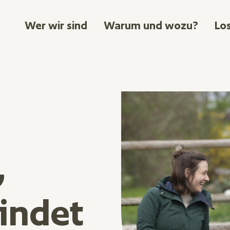
Hauptnavigatio
Wer wir sind
Warum und wozu?
Lo
Bild
,
findet